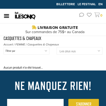
BILLETTERIE
LE FESTIVAL
EN
0
LIVRAISON GRATUITE
Sur commandes de 75$+ au Canada
CASQUETTES & CHAPEAUX
Accueil
/
FEMME
/
Casquettes & Chapeaux
Filtrer par
Aucun produit n'a été trouvé...
NE MANQUEZ RIEN!
S'ABONNER