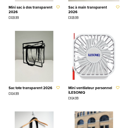
Mini sac à dos transparent
Sac à main transparent
2026
2026
C$19.99
C$19.99
Sac tote transparent 2026
Mini ventilateur personnel
îLESONIQ
C$14.99
C$14.99