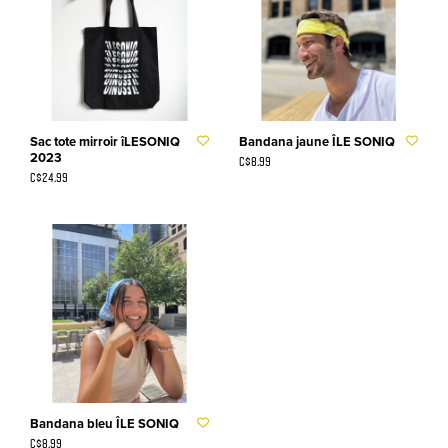
Sac tote mirroir îLESONIQ
Bandana jaune ÎLE SONIQ
2023
C$8.99
C$24.99
Bandana bleu ÎLE SONIQ
C$8.99